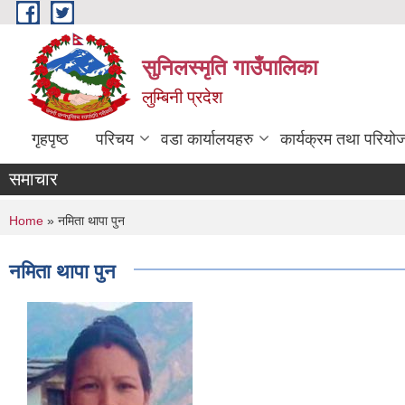
Skip to main content
सुनिलस्मृति गाउँपालिका
लुम्बिनी प्रदेश
गृहपृष्ठ
परिचय
वडा कार्यालयहरु
कार्यक्रम तथा परियो
समाचार
You are here
Home
» नमिता थापा पुन
नमिता थापा पुन