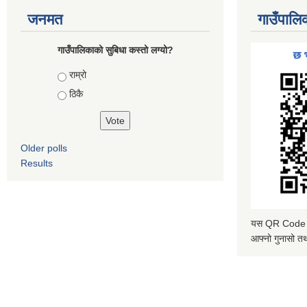
जनमत
गाउँपालि
गाउँपालिकाको सुबिधा कस्तो लग्यो?
Choices
राम्रो
ठिकै
Older polls
Results
यस QR Code स्क
आफ्नो गुनासो तथ