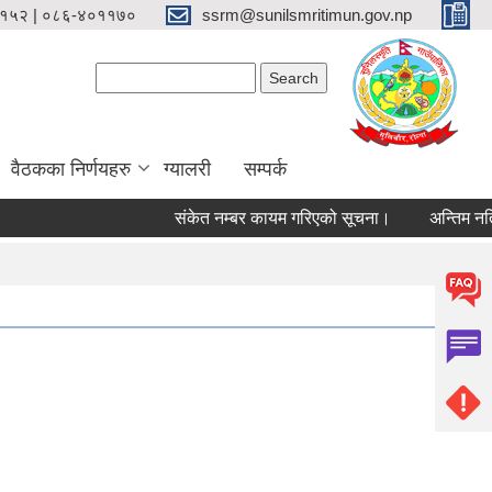
१५२ | ०८६-४०११७०
ssrm@sunilsmritimun.gov.np
Search form
Search
वैठकका निर्णयहरु
ग्यालरी
सम्पर्क
संकेत नम्बर कायम गरिएको सूचना।
अन्तिम नतिजा 