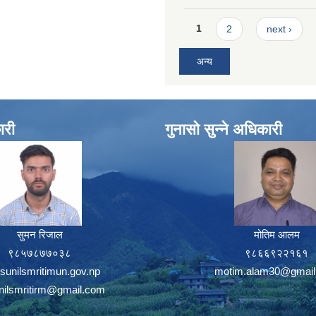
Pages
1
2
next ›
अन्य
ारी
गुनासो सुन्ने अधिकारी
सुमन रिजाल
मोतिम आलम
९८५७८७७०३८
९८६६९२२१६१
sunilsmritimun.gov.np
motim.alam30@gmail
unilsmritirm@gmail.com