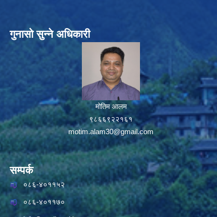
गुनासो सुन्ने अधिकारी
मोतिम आलम
९८६६९२२१६१
motim.alam30@gmail.com
सम्पर्क
०८६-४०११५२
०८६-४०११७०