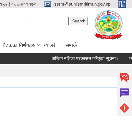
१५२ | ०८६-४०११७०
ssrm@sunilsmritimun.gov.np
Search form
Search
वैठकका निर्णयहरु
ग्यालरी
सम्पर्क
अन्तिम नतिजा प्रकासन गरिएकाे सूचना।
फोहोर 