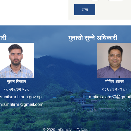
अन्य
ारी
गुनासो सुन्ने अधिकारी
सुमन रिजाल
मोतिम आलम
९८५७८७७०३८
९८६६९२२१६१
sunilsmritimun.gov.np
motim.alam30@gmail
unilsmritirm@gmail.com
© 2026 सुनिलस्मृति गाउँपालिका