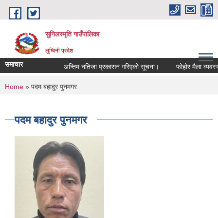
Skip to main content
सुनिलस्मृति गाउँपालिका
लुम्बिनी प्रदेश
समाचार
अन्तिम नतिजा प्रकासन गरिएकाे सूचना।
फोहोर मैला व्यवस्थाप
You are here
Home
» पदम बहादुर पुनमगर
पदम बहादुर पुनमगर