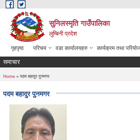
Skip to main content
सुनिलस्मृति गाउँपालिका
लुम्बिनी प्रदेश
गृहपृष्ठ
परिचय
वडा कार्यालयहरु
कार्यक्रम तथा परियो
समाचार
You are here
Home
» पदम बहादुर पुनमगर
पदम बहादुर पुनमगर