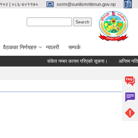
१५२ | ०८६-४०११७०
ssrm@sunilsmritimun.gov.np
Search form
Search
वैठकका निर्णयहरु
ग्यालरी
सम्पर्क
संकेत नम्बर कायम गरिएको सूचना।
अन्तिम नतिजा प