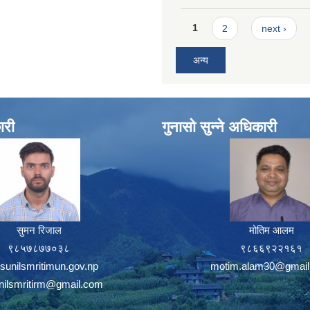
Pages
1
2
next ›
अन्य
ारी
गुनासो सुन्ने अधिकारी
सुमन रिजाल
मोतिम आलम
९८५७८७७०३८
९८६६९२२१६१
sunilsmritimun.gov.np
motim.alam30@gmail
unilsmritirm@gmail.com