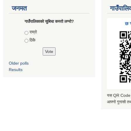
जनमत
गाउँपालि
गाउँपालिकाको सुबिधा कस्तो लग्यो?
Choices
राम्रो
ठिकै
Older polls
Results
यस QR Code स्क
आफ्नो गुनासो तथ