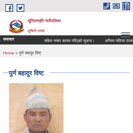
Skip to main content
सुनिलस्मृति गाउँपालिका
लुम्बिनी प्रदेश
समाचार
संकेत नम्बर कायम गरिएको सूचना।
अन्तिम नतिजा प्रकासन 
You are here
Home
» पुर्ण बहादुर विष्ट
पुर्ण बहादुर विष्ट