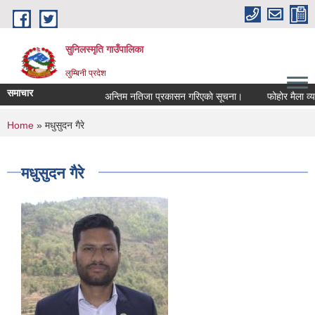
Skip to main content
सुनिलस्मृति गाउँपालिका
लुम्बिनी प्रदेश
समाचार
अन्तिम नतिजा प्रकासन गरिएकाे सूचना।
फोहोर मैला व्यवस्
You are here
Home
» मधुसुदन गैरे
मधुसुदन गैरे