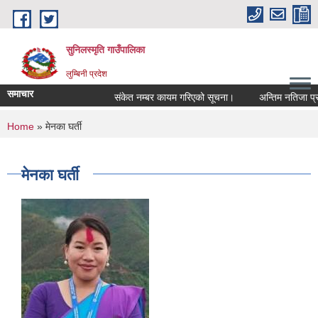
Skip to main content
सुनिलस्मृति गाउँपालिका
लुम्बिनी प्रदेश
समाचार
संकेत नम्बर कायम गरिएको सूचना।
अन्तिम नतिजा प्रकास
You are here
Home
» मेनका घर्ती
मेनका घर्ती