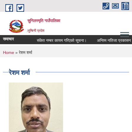
Skip to main content
सुनिलस्मृति गाउँपालिका
लुम्बिनी प्रदेश
समाचार
संकेत नम्बर कायम गरिएको सूचना।
अन्तिम नतिजा प्रकासन गरिए
You are here
Home
» रेशम शर्मा
रेशम शर्मा