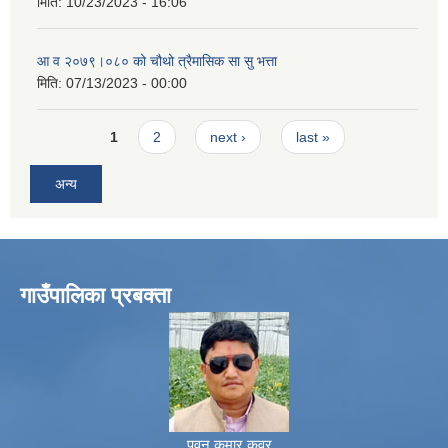
मिति:
10/23/2023 - 16:06
आ व २०७९।०८० को चौथो त्रैमासिक सा सु भत्ता
मिति:
07/13/2023 - 00:00
Pages
1
2
next ›
last »
अन्य
गाउँपालिका प्रबक्ता
पवन कुमार कवर