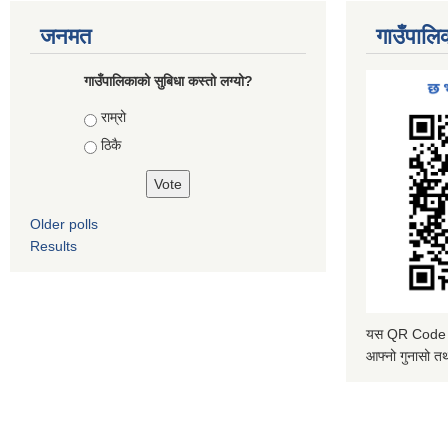
जनमत
गाउँपालि
गाउँपालिकाको सुबिधा कस्तो लग्यो?
Choices
राम्रो
ठिकै
Older polls
Results
यस QR Code स्क
आफ्नो गुनासो तथ