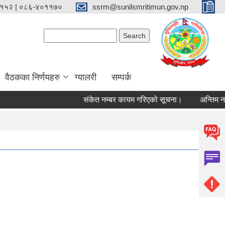
१५२ | ०८६-४०११७०
ssrm@sunilsmritimun.gov.np
Search form
Search
वैठकका निर्णयहरु
ग्यालरी
सम्पर्क
संकेत नम्बर कायम गरिएको सूचना।
अन्तिम नतिजा