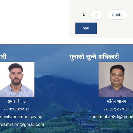
Pages
1
2
next ›
अन्य
ारी
गुनासो सुन्ने अधिकारी
सुमन रिजाल
मोतिम आलम
९८५७८७७०३८
९८६६९२२१६१
sunilsmritimun.gov.np
motim.alam30@gmail
unilsmritirm@gmail.com