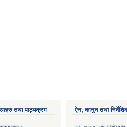
रमहरु तथा पाठ्यक्रम
ऐन, कानुन तथा निर्देशि
रखास्त फारम ।
आ.व. २०८०.०८१ को विनियोजन ऐन