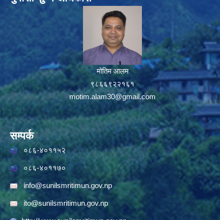
मोतिम आलम
९८६६९२२१६१
motim.alam30@gmail.com
सम्पर्क
०८६-४०११५२
०८६-४०११७०
info@sunilsmritimun.gov.np
ito@sunilsmritimun.gov.np