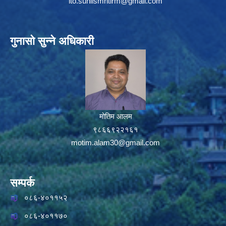
ito.sunilsmritirm@gmail.com
गुनासो सुन्ने अधिकारी
मोतिम आलम
९८६६९२२१६१
motim.alam30@gmail.com
सम्पर्क
०८६-४०११५२
०८६-४०११७०