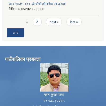
आ व २०७९।०८० को चौथो त्रैमासिक सा सु भत्ता
मिति:
07/13/2023 - 00:00
Pages
1
2
next ›
last »
अन्य
गाउँपालिका प्रबक्ता
पवन कुमार कवर
९८५७८३२२६५