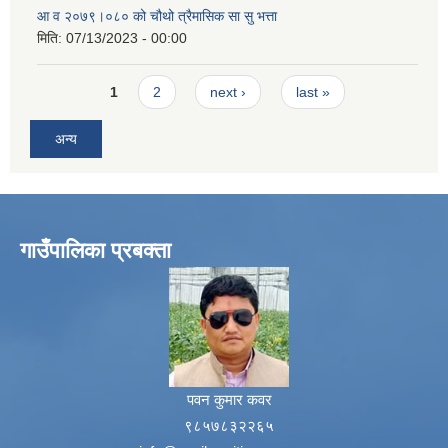
आ व २०७९।०८० को चौथो त्रैमासिक सा सु भत्ता
मिति:
07/13/2023 - 00:00
Pages
1
2
next ›
last »
अन्य
गाउँपालिका प्रबक्ता
पवन कुमार कवर
९८५७८३२२६५