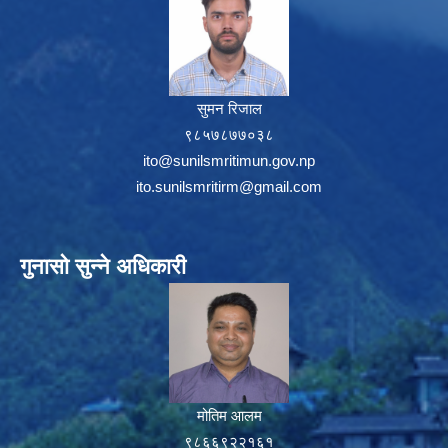
सुमन रिजाल
९८५७८७७०३८
ito@sunilsmritimun.gov.np
ito.sunilsmritirm@gmail.com
गुनासो सुन्ने अधिकारी
मोतिम आलम
९८६६९२२१६१