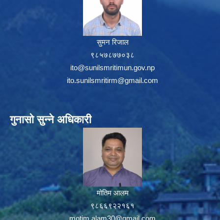
सुमन रिजाल
९८५७८७७०३८
ito@sunilsmritimun.gov.np
ito.sunilsmritirm@gmail.com
गुनासो सुन्ने अधिकारी
मोतिम आलम
९८६६९२२१६१
motim.alam30@gmail.com