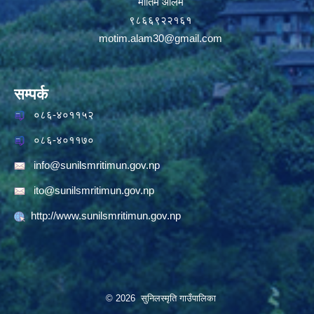
मोतिम आलम
९८६६९२२१६१
motim.alam30@gmail.com
सम्पर्क
०८६-४०११५२
०८६-४०११७०
info@sunilsmritimun.gov.np
ito@sunilsmritimun.gov.np
http://www.sunilsmritimun.gov.np
© 2026 सुनिलस्मृति गाउँपालिका