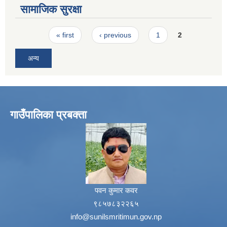
सामाजिक सुरक्षा
Pages
« first
‹ previous
1
2
अन्य
गाउँपालिका प्रबक्ता
पवन कुमार कवर
९८५७८३२२६५
info@sunilsmritimun.gov.np