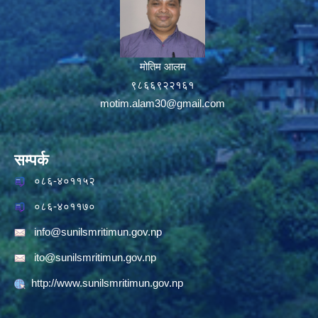
मोतिम आलम
९८६६९२२१६१
motim.alam30@gmail.com
सम्पर्क
०८६-४०११५२
०८६-४०११७०
info@sunilsmritimun.gov.np
ito@sunilsmritimun.gov.np
http://www.sunilsmritimun.gov.np