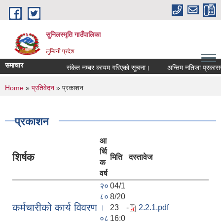
Skip to main content
सुनिलस्मृति गाउँपालिका
लुम्बिनी प्रदेश
समाचार
संकेत नम्बर कायम गरिएको सूचना।
अन्तिम नतिजा प्रकासन गर
You are here
Home
»
प्रतिवेदन
» प्रकाशन
प्रकाशन
आ
र्थि
शिर्षक
मिति
दस्तावेज
क
वर्ष
२०
04/1
८०
8/20
कर्मचारीको कार्य विवरण
।
23 -
2.2.1.pdf
०८
16:0