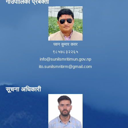
गाउँपालिका प्रबक्ता
पवन कुमार कवर
९८५७८३२२६५
info@sunilsmritimun.gov.np
ito.sunilsmritirm@gmail.com
सूचना अधिकारी