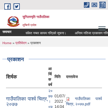
Skip to main content
सुनिलस्मृति गाउँपालिका
लुम्बिनी प्रदेश
समाचार
संकेत नम्बर कायम गरिएको सूचना।
अन्तिम नतिजा प्रकासन गरिएकाे
You are here
Home
»
प्रतिवेदन
» प्रकाशन
प्रकाशन
आ
र्थि
शिर्षक
मिति
दस्तावेज
क
वर्ष
२०
७७
01/07/
गाउँपालिका पार्श्व चित्र,
गाउँपालिका पार्श्व
।
2022 -
२०७७
चित्र, २०७७.pdf
०७
14:04