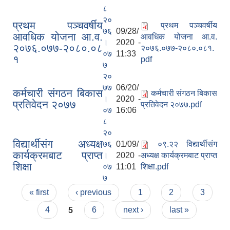
८
२०
प्रथम पञ्चवर्षीय
प्रथम पञ्चवर्षीय
७६
09/28/
आवधिक योजना आ.व.
आवधिक योजना आ.व.
।
2020 -
२०७६.०७७-२०८०.०८
२०७६.०७७-२०८०.०८१.
०७
11:33
१
pdf
७
२०
७७
06/20/
कर्मचारी संगठन बिकास
कर्मचारी संगठन बिकास
।
2020 -
प्रतिवेदन २०७७
प्रतिवेदन २०७७.pdf
०७
16:06
८
२०
विद्यार्थीसंग अध्यक्ष
७६
01/09/
०९.२२ विद्यार्थीसंग
कार्यक्रमबाट प्राप्त
।
2020 -
अध्यक्ष कार्यक्रमबाट प्राप्त
शिक्षा
०७
11:01
शिक्षा.pdf
७
Pages
« first
‹ previous
1
2
3
4
5
6
next ›
last »