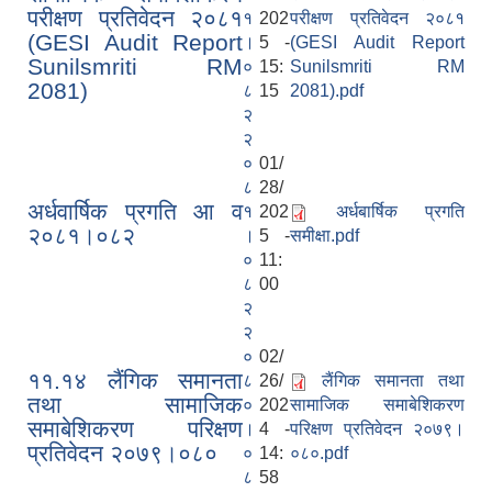
परीक्षण प्रतिवेदन २०८१
१
202
परीक्षण प्रतिवेदन २०८१
(GESI Audit Report
।
5 -
(GESI Audit Report
Sunilsmriti RM
०
15:
Sunilsmriti RM
2081)
८
15
2081).pdf
२
२
०
01/
८
28/
अर्धवार्षिक प्रगति आ व
१
202
अर्धबार्षिक प्रगति
२०८१।०८२
।
5 -
समीक्षा.pdf
०
11:
८
00
२
२
०
02/
११.१४ लैंगिक समानता
८
26/
लैंगिक समानता तथा
तथा सामाजिक
०
202
सामाजिक समाबेशिकरण
समाबेशिकरण परिक्षण
।
4 -
परिक्षण प्रतिवेदन २०७९।
प्रतिवेदन २०७९।०८०
०
14:
०८०.pdf
८
58