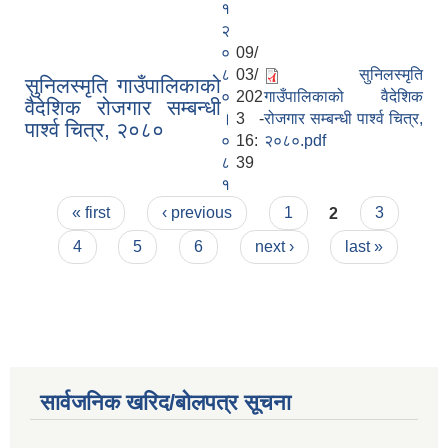
१
२
०
09/
८
03/
सुनिलस्मृति
सुनिलस्मृति गाउँपालिकाको
०
202
गाउँपालिकाको वैदेशिक
वैदेशिक रोजगार सम्बन्धी
।
3 -
रोजगार सम्बन्धी पार्श्व चित्र,
पार्श्व चित्र, २०८०
०
16:
२०८०.pdf
८
39
१
Pages
« first
‹ previous
1
2
3
4
5
6
next ›
last »
सार्वजनिक खरिद/बोलपत्र सूचना