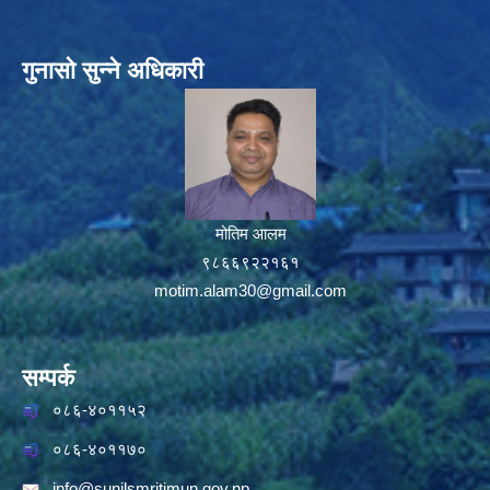
गुनासो सुन्ने अधिकारी
मोतिम आलम
९८६६९२२१६१
motim.alam30@gmail.com
सम्पर्क
०८६-४०११५२
०८६-४०११७०
info@sunilsmritimun.gov.np