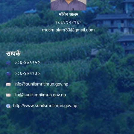
मोतिम आलम
९८६६९२२१६१
motim.alam30@gmail.com
सम्पर्क
०८६-४०११५२
०८६-४०११७०
info@sunilsmritimun.gov.np
ito@sunilsmritimun.gov.np
http://www.sunilsmritimun.gov.np