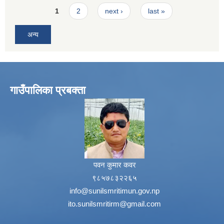
Pages
1
2
next ›
last »
अन्य
गाउँपालिका प्रबक्ता
पवन कुमार कवर
९८५७८३२२६५
info@sunilsmritimun.gov.np
ito.sunilsmritirm@gmail.com