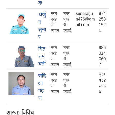
क
नगर
नगर
sunararju
974
अर्जु
प्रह
प्रह
n476@gm
258
न
री
री
ail.com
152
सुना
जवान
इकाई
1
र
नगर
नगर
986
गित
प्रह
प्रह
314
राम
री
री
060
घर्ती
जवान
इकाई
7
नगर
नगर
९८१
सदि
प्रह
प्रह
२८४
क्षा
री
री
८४३
मह
जवान
इकाई
३
रा
शाखा: विविध