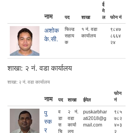
ई
मे
नाम
पद
शाखा
ल
फोन नं
फिल्ड
१ नं. वडा
९८४७
अशोक
सहाय
कार्यालय
८६६४
के.सी.
क
२४
शाखा: २ नं. वडा कार्यालय
शाखा: २ नं. वडा कार्यालय
फोन
नाम
पद
शाखा
ईमेल
नं
व
२ नं.
puskarbhar
९८५
पु
डा
वडा
ati2018@g
७८२
स्क
स
कार्या
mail.com
४०३
र
चि
लय
२