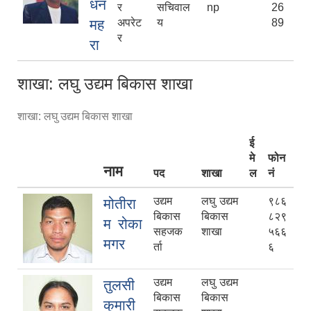
धन
र
सचिवाल
np
26
मह
अपरेट
य
89
र
रा
शाखा: लघु उद्यम बिकास शाखा
शाखा: लघु उद्यम बिकास शाखा
ई
मे
फोन
नाम
पद
शाखा
ल
नं
उद्यम
लघु उद्यम
९८६
मोतीरा
बिकास
बिकास
८२९
म रोका
सहजक
शाखा
५६६
मगर
र्ता
६
उद्यम
लघु उद्यम
तुलसी
बिकास
बिकास
कुमारी