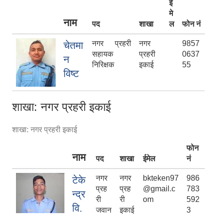
ई
मे
नाम
पद
शाखा
ल
फोन नं
नगर प्रहरी
नगर
9857
चेतमा
सहायक
प्रहरी
0637
न
निरिक्षक
इकाई
55
विष्ट
शाखा: नगर प्रहरी इकाई
शाखा: नगर प्रहरी इकाई
फोन
नाम
पद
शाखा
ईमेल
नं
नगर
नगर
bkteken97
986
टेके
प्रह
प्रह
@gmail.c
783
न्द्र
री
री
om
592
वि.
जवान
इकाई
3