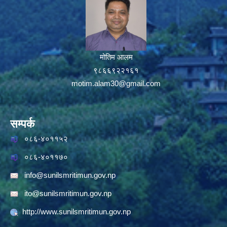
मोतिम आलम
९८६६९२२१६१
motim.alam30@gmail.com
सम्पर्क
०८६-४०११५२
०८६-४०११७०
info@sunilsmritimun.gov.np
ito@sunilsmritimun.gov.np
http://www.sunilsmritimun.gov.np