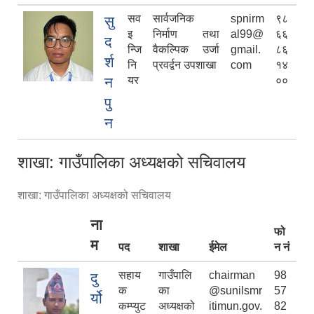
सव
सार्वजनिक
spnirm
९८
सु
इ
निर्माण तथा
al99@
६६
द
न्जि
वैकल्पिक उर्जा
gmail.
८६
र्श
नि
प्रवर्द्वन उपशाखा
com
१४
न
यर
००
पु
न
शाखा: गाउँपालिका अध्यक्षको सचिवालय
शाखा: गाउँपालिका अध्यक्षको सचिवालय
ना
फो
म
पद
शाखा
ईमेल
न नं
सहाय
गाउँपालि
chairman
98
दु
क
का
@sunilsmr
57
र्यो
कम्प्युट
अध्यक्षको
itimun.gov.
82