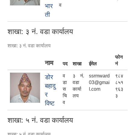
भार
व
ती
शाखा: ३ नं. वडा कार्यालय
शाखा: ३ नं. वडा कार्यालय
फोन
नाम
पद
शाखा
ईमेल
नं
व
३ नं.
ssrmward
९८४
डोर
डा
वडा
03@gmai
८५१
बहादु
स
कार्या
l.com
९६३
र
चि
लय
३
विष्ट
व
शाखा: ५ नं. वडा कार्यालय
शाखा: ५ नं. वडा कार्यालय