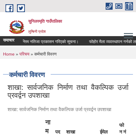
Skip to main content
सुनिलस्मृति गाउँपालिका
लुम्बिनी प्रदेश
समाचार
अन्तिम नतिजा प्रकासन गरिएकाे सूचना।
फोहोर मैला व्यवस्थापन गर्नको लागि ट्
You are here
Home
»
परिचय
» कर्मचारी विवरण
कर्मचारी विवरण
शाखा: सार्वजनिक निर्माण तथा वैकल्पिक उर्जा
प्रवर्द्वन उपशाखा
शाखा: सार्वजनिक निर्माण तथा वैकल्पिक उर्जा प्रवर्द्वन उपशाखा
ना
फो
म
पद
शाखा
ईमेल
न नं