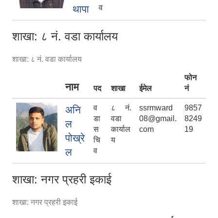
थापा
व
शाखा: ८ नं. वडा कार्यालय
शाखा: ८ नं. वडा कार्यालय
फोन
नाम
पद
शाखा
ईमेल
नं
व
८ नं.
ssrmward
9857
अनि
डा
वडा
08@gmail.
8249
ल
स
कार्याल
com
19
पोख्रे
चि
य
ल
व
शाखा: नगर प्रहरी इकाई
शाखा: नगर प्रहरी इकाई