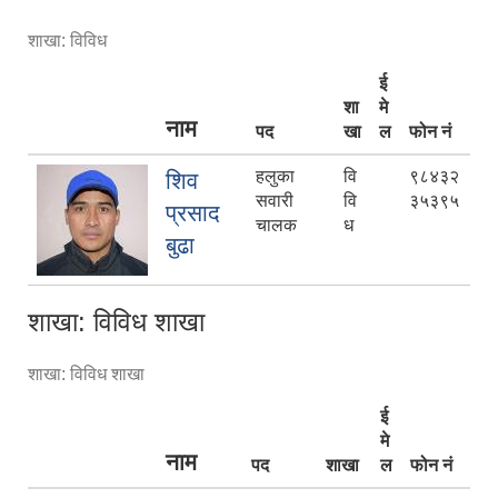
शाखा: विविध
ई
शा
मे
नाम
पद
खा
ल
फोन नं
हलुका
वि
९८४३२
शिव
सवारी
वि
३५३९५
प्रसाद
चालक
ध
बुढा
शाखा: विविध शाखा
शाखा: विविध शाखा
ई
मे
नाम
पद
शाखा
ल
फोन नं