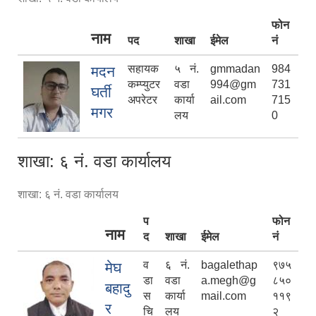
फोन
नाम
पद
शाखा
ईमेल
नं
सहायक
५ नं.
gmmadan
984
मदन
कम्प्युटर
वडा
994@gm
731
घर्ती
अपरेटर
कार्या
ail.com
715
मगर
लय
0
शाखा: ६ नं. वडा कार्यालय
शाखा: ६ नं. वडा कार्यालय
प
फोन
नाम
द
शाखा
ईमेल
नं
व
६ नं.
bagalethap
९७५
मेघ
डा
वडा
a.megh@g
८५०
बहादु
स
कार्या
mail.com
११९
र
चि
लय
२