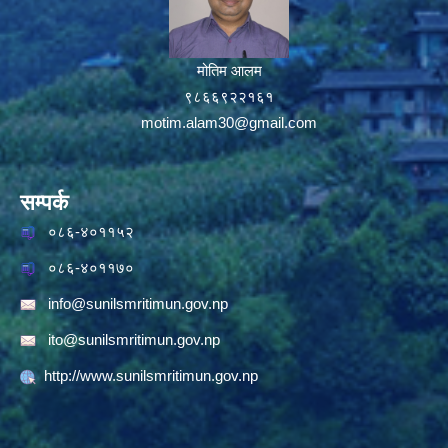
मोतिम आलम
९८६६९२२१६१
motim.alam30@gmail.com
सम्पर्क
०८६-४०११५२
०८६-४०११७०
info@sunilsmritimun.gov.np
ito@sunilsmritimun.gov.np
http://www.sunilsmritimun.gov.np