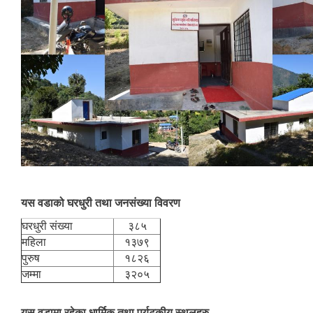
यस वडाको घरधुरी तथा जनसंख्या विवरण
घरधुरी संख्या
३८५
महिला
१३७९
पुरुष
१८२६
जम्मा
३२०५
यस वडामा रहेका धार्मिक तथा पर्यटकीय स्थलहरु