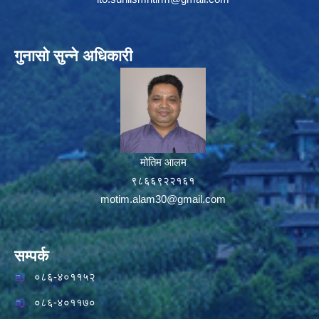
गुनासो सुन्ने अधिकारी
मोतिम आलम
९८६६९२२१६१
motim.alam30@gmail.com
सम्पर्क
०८६-४०११५२
०८६-४०११७०