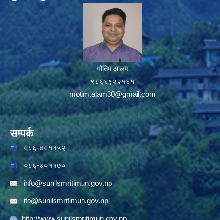
मोतिम आलम
९८६६९२२१६१
motim.alam30@gmail.com
सम्पर्क
०८६-४०११५२
०८६-४०११७०
info@sunilsmritimun.gov.np
ito@sunilsmritimun.gov.np
http://www.sunilsmritimun.gov.np