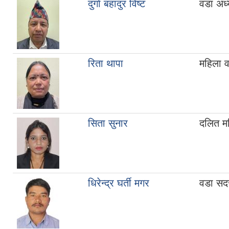
दुर्गा बहादुर विष्ट
वडा अध्य
रिता थापा
महिला 
सिता सुनार
दलित म
धिरेन्द्र घर्ती मगर
वडा सद