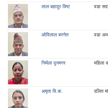
लाल बहादुर विष्ट
वडा सद
ओविलाल बस्नेत
वडा अध्य
निर्मला पुनमगर
महिला 
अमृता वि.क.
दलित म