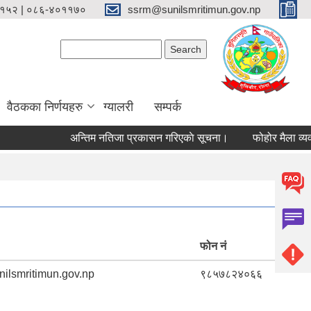
१५२ | ०८६-४०११७०
ssrm@sunilsmritimun.gov.np
Search form
Search
वैठकका निर्णयहरु
ग्यालरी
सम्पर्क
अन्तिम नतिजा प्रकासन गरिएकाे सूचना।
फोहोर मैला व्यवस्था
फोन नं
ilsmritimun.gov.np
९८५७८२४०६६