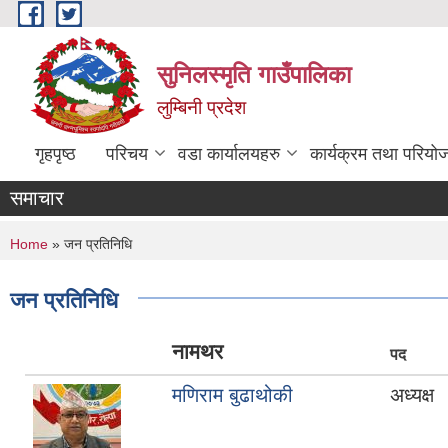
Skip to main content
सुनिलस्मृति गाउँपालिका
लुम्बिनी प्रदेश
गृहपृष्ठ
परिचय
वडा कार्यालयहरु
कार्यक्रम तथा परियो
समाचार
You are here
Home
» जन प्रतिनिधि
जन प्रतिनिधि
नामथर
पद
मणिराम बुढाथोकी
अध्यक्ष