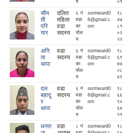
य
०१
सौम
दलित
६ नं
ssrmward0
९८
ती
महिला
वडा
6@gmail.c
४७
परि
वडा
का
om
८१
यार
सदस्य
र्याल
०२
य
२२
अनि
वडा
६ नं
ssrmward0
९८
ता
सदस्य
वडा
6@gmail.c
६९
थापा
का
om
७४
र्याल
०८
य
४९
दल
वडा
६ नं
ssrmward0
९८
बहादु
सदस्य
वडा
6@gmail.c
६६
र
का
om
९०
थापा
र्याल
६४
य
११
धनरा
वडा
८ नं
ssrmward0
९८
ज
अध्यक्ष
वडा
8@gmail.c
६५