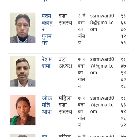
पदम
वडा
८ नं
ssrmward0
९८
बहादु
सदस्य
वडा
8@gmail.c
६३
र
का
om
४०
पुनम
र्याल
१२
गर
य
११
रेशम
वडा
७ नं
ssrmward0
९८
शर्मा
अध्यक्ष
वडा
7@gmail.c
४७
का
om
९४
र्याल
४२
य
९६
जोक
महिला
७ नं
ssrmward0
९८
मति
वडा
वडा
7@gmail.c
६३
थापा
सदस्य
का
om
१४
र्याल
०६
य
७२
७ नं
ssrmward0
९७