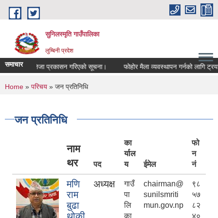
Skip to main content
सुनिलस्मृति गाउँपालिका
लुम्बिनी प्रदेश
समाचार
तिम नतिजा प्रकासन गरिएकाे सूचना।
फोहोर मैला व्यवस्थापन गर्नको लागि ट्रयाक्टर(
You are here
Home
»
परिचय
» जन प्रतिनिधि
जन प्रतिनिधि
का
फो
नाम
र्याल
न
थर
पद
य
ईमेल
नं
मणि
अध्यक्ष
गाउँ
chairman@
९८
राम
पा
sunilsmriti
५७
बुढा
लि
mun.gov.np
८२
थोकी
का
४०