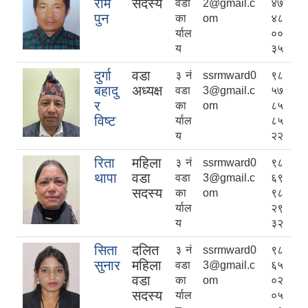
राम
सदस्य
वडा
2@gmail.c
४७
पुन
का
om
४८
र्याल
००
य
३५
दुर्गा
वडा
३ नं
ssrmward0
९८
बहादु
अध्यक्ष
वडा
3@gmail.c
५७
र
का
om
८५
विष्ट
र्याल
८५
य
२२
रिता
महिला
३ नं
ssrmward0
९८
थापा
वडा
वडा
3@gmail.c
६९
सदस्य
का
om
९८
र्याल
२९
य
३२
सिता
दलित
३ नं
ssrmward0
९८
सुनार
महिला
वडा
3@gmail.c
६५
वडा
का
om
०२
सदस्य
र्याल
०५