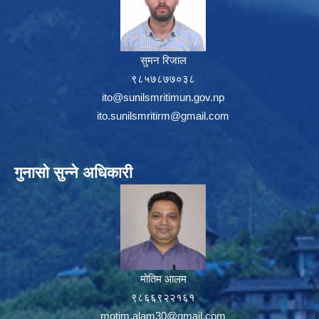
सुमन रिजाल
९८५७८७७०३८
ito@sunilsmritimun.gov.np
ito.sunilsmritirm@gmail.com
गुनासो सुन्ने अधिकारी
मोतिम आलम
९८६६९२२१६१
motim.alam30@gmail.com