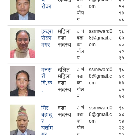
रोका
का
om
५५
र्याल
१३
य
०८
इन्द्रा
महिला
८ नं
ssrmward0
९८
रोका
वडा
वडा
8@gmail.c
६५
मगर
सदस्य
का
om
००
र्याल
२०
य
३१
मनस
दलित
८ नं
ssrmward0
९८
री
महिला
वडा
8@gmail.c
४९
वि.क
वडा
का
om
४३
.
सदस्य
र्याल
८५
य
४२
गिर
वडा
८ नं
ssrmward0
९८
बहादु
सदस्य
वडा
8@gmail.c
४४
र
का
om
९४
घर्तीम
र्याल
२२
गर
य
९०