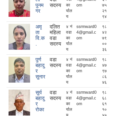
पुनम
सदस्य
का
om
७५
गर
र्याल
२१
य
९४
अमृ
दलित
४ नं
ssrmward0
९८
ता
महिला
वडा
4@gmail.c
४२
वि.क
वडा
का
om
७९
.
सदस्य
र्याल
००
य
३६
पुर्ण
वडा
४ नं
ssrmward0
९८
बहादु
सदस्य
वडा
4@gmail.c
४७
र
का
om
९७
सुनार
र्याल
८६
य
४६
सुर्य
वडा
४ नं
ssrmward0
९८
बहादु
सदस्य
वडा
4@gmail.c
६८
र
का
om
६१
रोका
र्याल
१०
य
५५