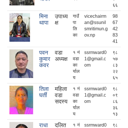
६६
मिना
उपाध्य
गाउँ
vicechairm
98
थापा
क्ष
पा
an@ssunil
67
लि
smritimun.g
42
का
ov.np
83
41
पवन
वडा
१ नं
ssrmward0
९८
कुमार
अध्यक्ष
वडा
1@gmail.c
५७
कवर
का
om
८३
र्याल
२२
य
६५
तिला
महिला
१ नं
ssrmward0
९८
घर्ती
वडा
वडा
1@gmail.c
०९
सदस्य
का
om
८६
र्याल
३६
य
१३
राधा
दलित
१ नं
ssrmward0
९८