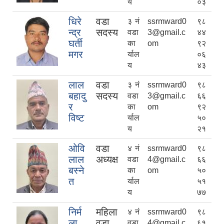
य
०३
धिरे
वडा
३ नं
ssrmward0
९८
न्द्र
सदस्य
वडा
3@gmail.c
४४
घर्ती
का
om
९२
मगर
र्याल
०६
य
४३
लाल
वडा
३ नं
ssrmward0
९८
बहादु
सदस्य
वडा
3@gmail.c
६६
र
का
om
९२
विष्ट
र्याल
५०
य
२१
ओवि
वडा
४ नं
ssrmward0
९८
लाल
अध्यक्ष
वडा
4@gmail.c
६६
बस्ने
का
om
५०
त
र्याल
५१
य
७७
निर्म
महिला
४ नं
ssrmward0
९८
ला
वडा
वडा
4@gmail.c
६१