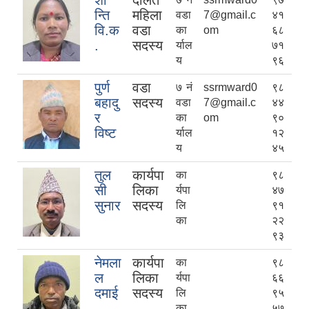
शा
दलित
न्ति
महिला
वडा
7@gmail.c
४१
वि.क
वडा
का
om
६८
.
सदस्य
र्याल
७१
य
९६
पुर्ण
वडा
७ नं
ssrmward0
९८
बहादु
सदस्य
वडा
7@gmail.c
४४
र
का
om
९०
विष्ट
र्याल
१२
य
४५
तुल
कार्यपा
का
९८
सी
लिका
र्यपा
४७
सुनार
सदस्य
लि
९१
का
२२
९३
नेमला
कार्यपा
का
९८
ल
लिका
र्यपा
६६
दमाई
सदस्य
लि
९५
का
५७