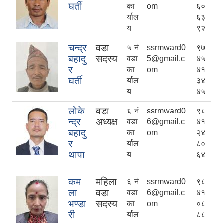
घर्ती
का
om
६०
र्याल
६३
य
९२
चन्द्र
वडा
५ नं
ssrmward0
९७
बहादु
सदस्य
वडा
5@gmail.c
४५
र
का
om
४१
घर्ती
र्याल
३४
य
४५
लोके
वडा
६ नं
ssrmward0
९८
न्द्र
अध्यक्ष
वडा
6@gmail.c
४१
बहादु
का
om
२४
र
र्याल
८०
थापा
य
६४
कम
महिला
६ नं
ssrmward0
९८
ला
वडा
वडा
6@gmail.c
४१
भण्डा
सदस्य
का
om
०८
री
र्याल
८८