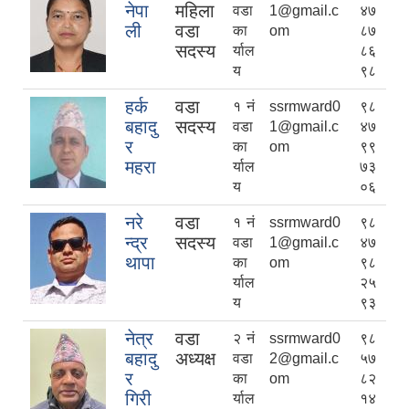
नेपा
महिला
वडा
1@gmail.c
४७
ली
वडा
का
om
८७
सदस्य
र्याल
८६
य
९८
हर्क
वडा
१ नं
ssrmward0
९८
बहादु
सदस्य
वडा
1@gmail.c
४७
र
का
om
९९
महरा
र्याल
७३
य
०६
नरे
वडा
१ नं
ssrmward0
९८
न्द्र
सदस्य
वडा
1@gmail.c
४७
थापा
का
om
९८
र्याल
२५
य
९३
नेत्र
वडा
२ नं
ssrmward0
९८
बहादु
अध्यक्ष
वडा
2@gmail.c
५७
र
का
om
८२
गिरी
र्याल
१४