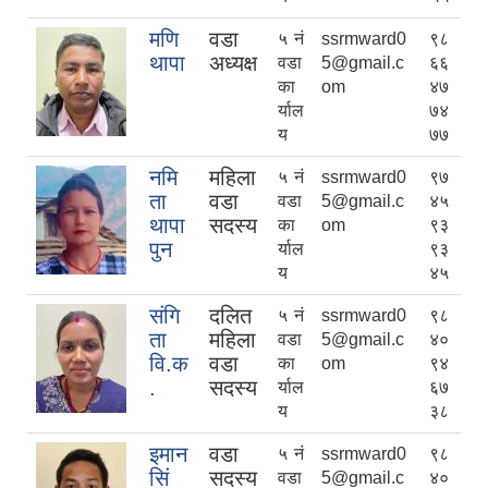
मणि
वडा
५ नं
ssrmward0
९८
थापा
अध्यक्ष
वडा
5@gmail.c
६६
का
om
४७
र्याल
७४
य
७७
नमि
महिला
५ नं
ssrmward0
९७
ता
वडा
वडा
5@gmail.c
४५
थापा
सदस्य
का
om
९३
पुन
र्याल
९३
य
४५
संगि
दलित
५ नं
ssrmward0
९८
ता
महिला
वडा
5@gmail.c
४०
वि.क
वडा
का
om
९४
.
सदस्य
र्याल
६७
य
३८
इमान
वडा
५ नं
ssrmward0
९८
सिं
सदस्य
वडा
5@gmail.c
४०