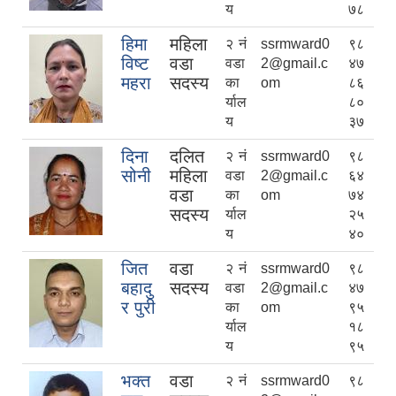
य
७८
हिमा
महिला
२ नं
ssrmward0
९८
विष्ट
वडा
वडा
2@gmail.c
४७
महरा
सदस्य
का
om
८६
र्याल
८०
य
३७
दिना
दलित
२ नं
ssrmward0
९८
सोनी
महिला
वडा
2@gmail.c
६४
वडा
का
om
७४
सदस्य
र्याल
२५
य
४०
जित
वडा
२ नं
ssrmward0
९८
बहादु
सदस्य
वडा
2@gmail.c
४७
र पुरी
का
om
९५
र्याल
१८
य
९५
भक्त
वडा
२ नं
ssrmward0
९८